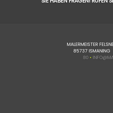
SIE HABEN FRAGEN! RUFEN S
MALERMEISTER FELS
85737 ISMANING
80
•
INFO@MA