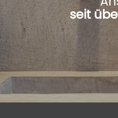
An
seit übe