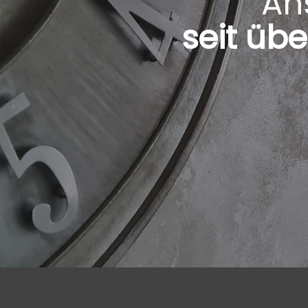
An
seit übe