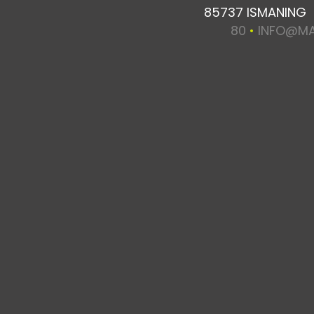
85737 ISMANING
80
•
INFO@MA