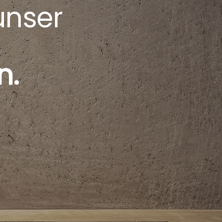
 unser
n.