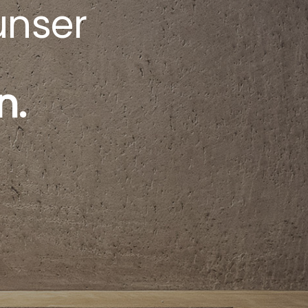
 unser
n.